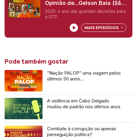
Opinião de...Gelson Baia (São
Tomé e Pricipe),
2026: o ano das grandes decisões para
a STP
MAIS EPISÓDIOS
Pode também gostar
“Nação PALOP” uma viagem pelos
últimos 50 anos…
A violência em Cabo Delgado
mudou de padrão nos últimos anos
Combate à corrupção ou apenas
perseguição política?