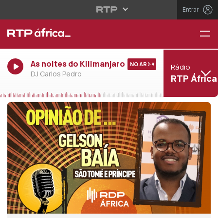
Entrar
As noites do Kilimanjaro
NO AR
Rádio
DJ Carlos Pedro
RTP África