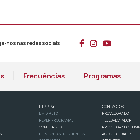
Aceder ao Face
Aceder ao I
Aceder 
ga-nos nas redes sociais
os
Frequências
Programas
RTP PLAY
CONTACTOS
EM DIRETO
PROVEDORA DO
REVER PROGRAMAS
TELESPECTADOR
CONCURSOS
PROVEDORA DO OUVI
S
PERGUNTAS FREQUENTES
ACESSIBILIDADES