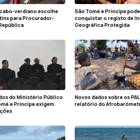
cabo-verdiano escolhe
São Tomé e Príncipe poder
tins para Procurador-
conquistar o registo de I
República
Geográfica Protegida
os do Ministério Público
Novos dados sobre os PA
omé e Príncipe exigem
relatório do Afrobarómet
ações