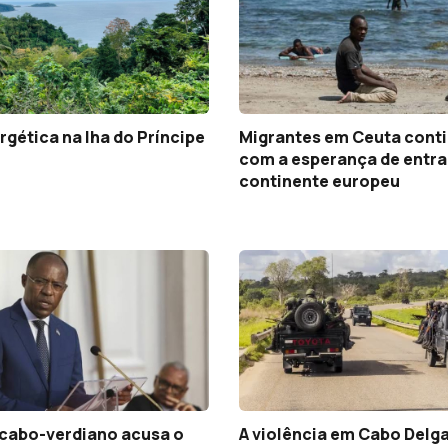
rgética na lha do Príncipe
Migrantes em Ceuta cont
com a esperança de entra
continente europeu
cabo-verdiano acusa o
A violência em Cabo Delg