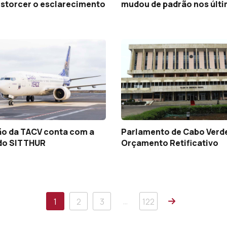
istorcer o esclarecimento
mudou de padrão nos últ
ão da TACV conta com a
Parlamento de Cabo Verd
 do SITTHUR
Orçamento Retificativo
Próxima
…
1
2
3
122