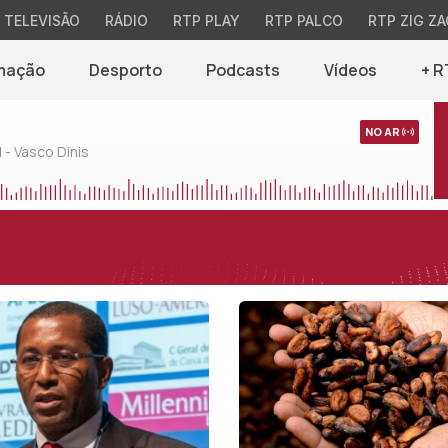
TELEVISÃO
RÁDIO
RTP PLAY
RTP PALCO
RTP ZIG ZA
mação
Desporto
Podcasts
Vídeos
+ R
NO AR
 - Vasco Dinis