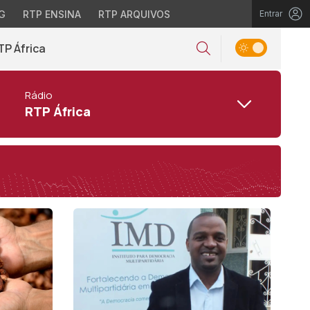
G
RTP ENSINA
RTP ARQUIVOS
Entrar
TP África
Rádio
RTP África