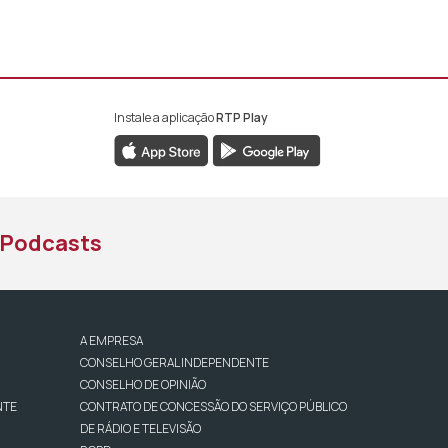
Instale a aplicação
RTP Play
book da RTP África
nstagram da RTP África
ao YouTube da RTP África
Podcasts
A EMPRESA
CONSELHO GERAL INDEPENDENTE
CONSELHO DE OPINIÃO
NTE
CONTRATO DE CONCESSÃO DO SERVIÇO PÚBLICO
DE RÁDIO E TELEVISÃO