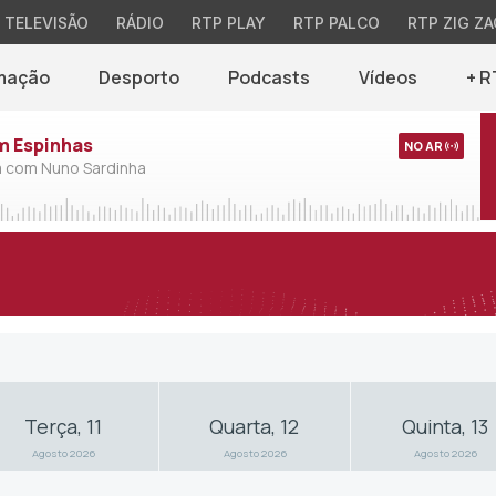
TELEVISÃO
RÁDIO
RTP PLAY
RTP PALCO
RTP ZIG ZA
mação
Desporto
Podcasts
Vídeos
+ R
em Espinhas
NO AR
a com Nuno Sardinha
Terça, 11
Quarta, 12
Quinta, 13
Agosto 2026
Agosto 2026
Agosto 2026