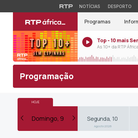
NOTÍCIAS
DESPORTO
Programas
Infor
Top - 10 mais S
As 10+ da RTP Áfric
Programação
HOJE
HOJE
VOLTAR AO DIA DE HOJE
Domingo, 9
o, 8
Domingo, 9
Segunda, 10
2026
Agosto 2026
Agosto 2026