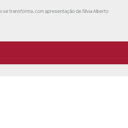
 então inicie-o na nossa companhia!
e se transforma, com apresentação de Sílvia Alberto
omunidades
as que residem no estrangeiro e a sua ligação a Portugal
esporto nacional
ta
ida cristã!
ções e todos os pormenores da prova mais importante do ci
o palco The Voice para mostrar o seu talento