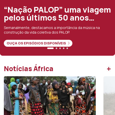
A violência em Cabo
Delgado mudou de padrão
nos últimos anos
Segundo o investigador Tomás Queface, os ataques
indiscriminados passaram a dirigir-se contra comunidades não
muçulmanas
JÁ DISPONÍVEL
+
Notícias África