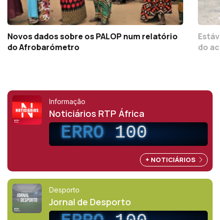
Novos dados sobre os PALOP num relatório
Estáv
do Afrobarómetro
do ac
Informação
Noticiários RTP África
ERRO
100
+ NOTICIÁRIOS
Desporto
Jornal de Desporto