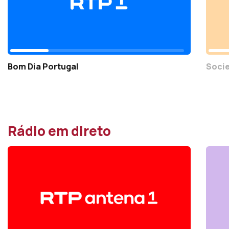
Bom Dia Portugal
Socie
Rádio em direto