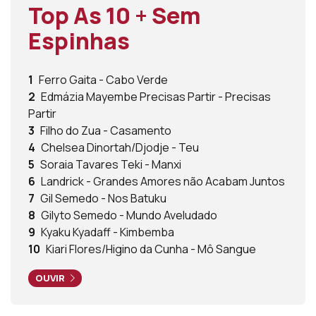
Top As 10 + Sem
Espinhas
1
Ferro Gaita - Cabo Verde
2
Edmázia Mayembe Precisas Partir - Precisas
Partir
3
Filho do Zua - Casamento
4
Chelsea Dinortah/Djodje - Teu
5
Soraia Tavares Teki - Manxi
6
Landrick - Grandes Amores não Acabam Juntos
7
Gil Semedo - Nos Batuku
8
Gilyto Semedo - Mundo Aveludado
9
Kyaku Kyadaff - Kimbemba
10
Kiari Flores/Higino da Cunha - Mô Sangue
OUVIR