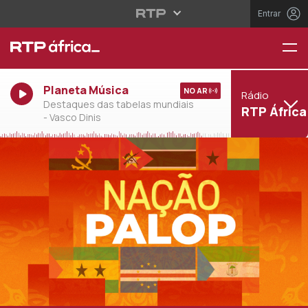
Entrar
Planeta Música
NO AR
Rádio
Destaques das tabelas mundiais
RTP África
- Vasco Dinis