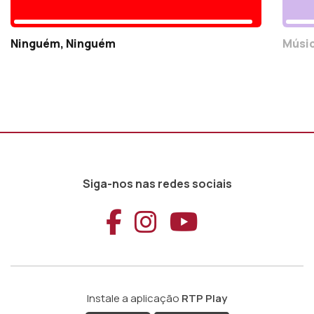
Ninguém, Ninguém
Músic
Siga-nos nas redes sociais
Aceder ao Faceb
Aceder ao Ins
Aceder ao