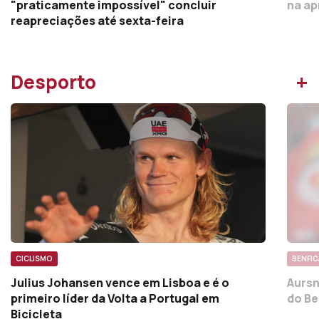
Exames. Professores consideram
Encon
"praticamente impossível" concluir
na ap
reapreciações até sexta-feira
+
Desporto
CICLISMO
BENFIC
Julius Johansen vence em Lisboa e é o
Aursn