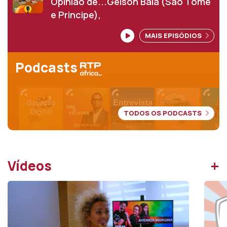
Informação
Opinião de...Gelson Baía (São Tomé
e Principe),
MAIS EPISÓDIOS
Podcasts
TODOS OS PODCASTS
+
Vídeos