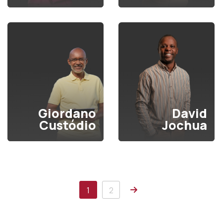
Giordano
David
Custódio
Jochua
Próxima
1
2