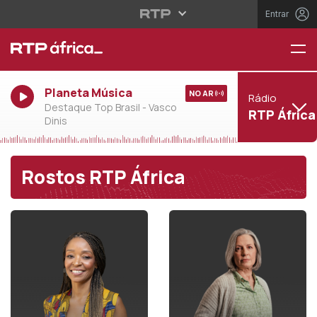
Entrar
Planeta Música
NO AR
Rádio
Destaque Top Brasil - Vasco
RTP África
Dinis
Rostos RTP África