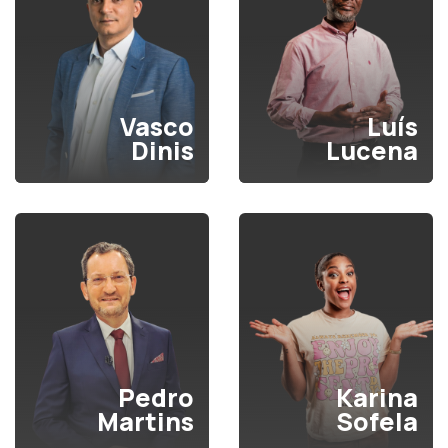
Vasco
Luís
Dinis
Lucena
Pedro
Karina
Martins
Sofela