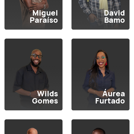
Miguel
David
Paraíso
Bamo
Wilds
Áurea
Gomes
Furtado