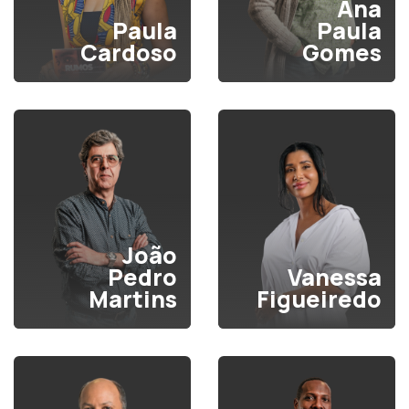
Ana
Paula
Paula
Cardoso
Gomes
João
Pedro
Vanessa
Martins
Figueiredo