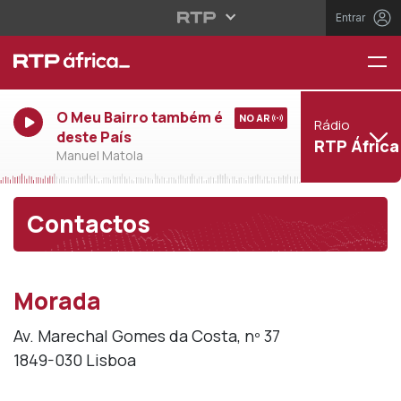
Entrar
O Meu Bairro também é
NO AR
Rádio
deste País
RTP África
Manuel Matola
Contactos
Morada
Av. Marechal Gomes da Costa, nº 37
1849-030 Lisboa