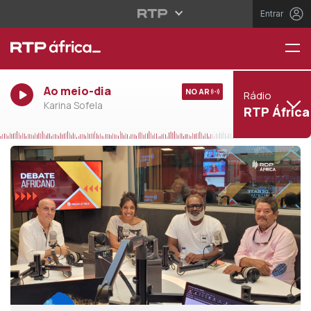
Entrar
Ao meio-dia
NO AR
Rádio
Karina Sofela
RTP África