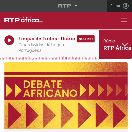
Entrar
Língua de Todos - Diário
NO AR
Rádio
Ciberdúvidas da Língua
RTP África
Portuguesa