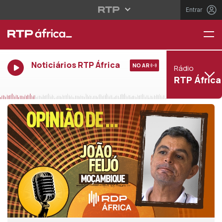
Entrar
Noticiários RTP África
NO AR
Rádio
RTP África