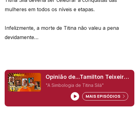
mulheres em todos os níveis e etapas.
Infelizmente, a morte de Titina não valeu a pena
devidamente…
Opinião de...Tamilton Teixeira
(Guiné-Bissau),
"A Simbologia de Titina Silá"
MAIS EPISÓDIOS