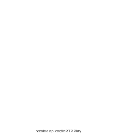
Instale a aplicação
RTP Play