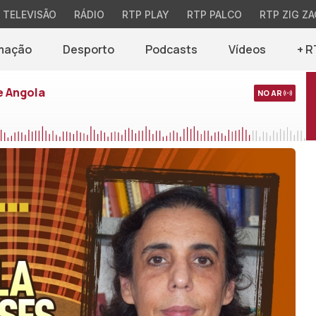
TELEVISÃO
RÁDIO
RTP PLAY
RTP PALCO
RTP ZIG ZA
mação
Desporto
Podcasts
Vídeos
+ R
e Angola
NO AR