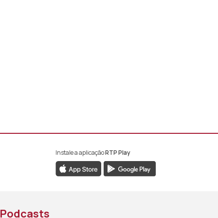
Instale a aplicação
RTP Play
book da RTP África
nstagram da RTP África
ao YouTube da RTP África
Podcasts