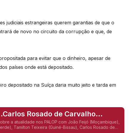
es judiciais estrangeiras querem garantias de que o
ntrará de novo no circuito da corrupção e que, de
positada para evitar que o dinheiro, apesar de
dos países onde está depositado.
ro depositado na Suíça daria muito jeito e tarda em
..Carlos Rosado de Carvalho
sobre a atualidade nos PALOP com João Feijó (Moçambique),
erde), Tamilton Teixeira (Guiné-Bissau), Carlos Rosado de
e Gelson Baía (São Tomé e Príncipe),