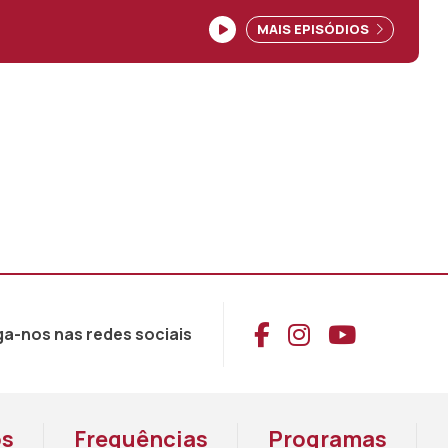
MAIS EPISÓDIOS
Aceder ao Face
Aceder ao I
Aceder 
ga-nos nas redes sociais
os
Frequências
Programas