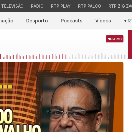
TELEVISÃO
RÁDIO
RTP PLAY
RTP PALCO
RTP ZIG ZA
mação
Desporto
Podcasts
Vídeos
+ R
NO AR