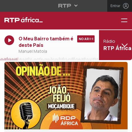
Entrar
O Meu Bairro também é
NO AR
Rádio
deste País
RTP África
Manuel Matola