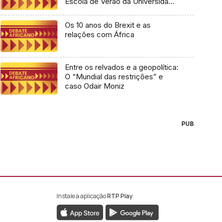
Escola de Verão da Universidade
Lusófona
Os 10 anos do Brexit e as
relações com África
Entre os relvados e a geopolítica:
O “Mundial das restrições” e
caso Odair Moniz
PUB
Instale a aplicação
RTP Play
book da RTP África
nstagram da RTP África
ao YouTube da RTP África