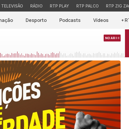
TELEVISÃO
RÁDIO
RTP PLAY
RTP PALCO
RTP ZIG ZA
mação
Desporto
Podcasts
Vídeos
+ R
NO AR