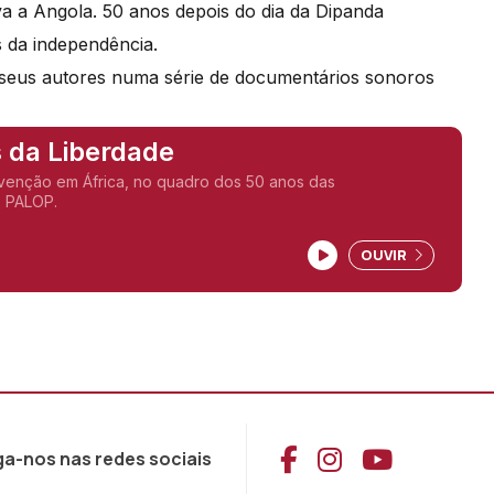
 a Angola. 50 anos depois do dia da Dipanda
da independência.
seus autores numa série de documentários sonoros
 da Liberdade
venção em África, no quadro dos 50 anos das
 PALOP.
OUVIR
Aceder ao Face
Aceder ao I
Aceder 
ga-nos nas redes sociais