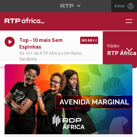
Entrar
Top - 10 mais Sem
NO AR
Rádio
Espinhas
RTP África
As 10+ da RTP África com Nuno
Sardinha