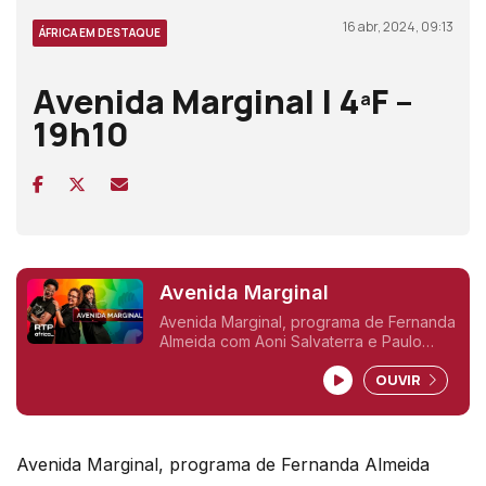
16 abr, 2024, 09:13
ÁFRICA EM DESTAQUE
Avenida Marginal | 4ªF –
19h10
Avenida Marginal
Avenida Marginal, programa de Fernanda
Almeida com Aoni Salvaterra e Paulo
Pascoal. Uma viagem pelos nossos dias,
OUVIR
mesmo aqui ao lado, às 4ªfeiras a partir
das 19h.
Avenida Marginal, programa de Fernanda Almeida