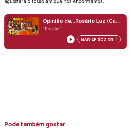
agudizará o fosso em que nos encontramos.
Opinião de...Rosário Luz (Cabo
Verde),
"Brasilim"
MAIS EPISÓDIOS
Pode também gostar