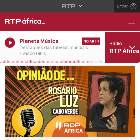
Entrar
Planeta Música
NO AR
Rádio
Destaques das tabelas mundiais
RTP África
- Vasco Dinis