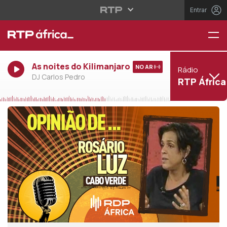
Entrar
As noites do Kilimanjaro
NO AR
Rádio
DJ Carlos Pedro
RTP África