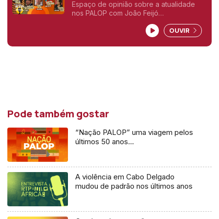
Espaço de opinião sobre a atualidade
nos PALOP com João Feijó
(Moçambique), Rosário Luz (Cabo
OUVIR
Verde), Tamilton Teixeira (Guiné-Bissau),
Carlos Rosado de Carvalho (Angola), e
Gelson Baía (São Tomé e Príncipe),
Pode também gostar
“Nação PALOP” uma viagem pelos
últimos 50 anos…
A violência em Cabo Delgado
mudou de padrão nos últimos anos