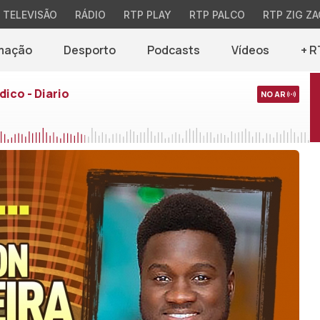
TELEVISÃO
RÁDIO
RTP PLAY
RTP PALCO
RTP ZIG ZA
mação
Desporto
Podcasts
Vídeos
+ R
dico - Diario
NO AR