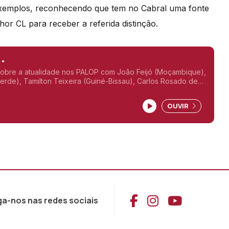
e exemplos, reconhecendo que tem no Cabral uma fonte
hor CL para receber a referida distinção.
.
sobre a atualidade nos PALOP com João Feijó (Moçambique),
erde), Tamilton Teixeira (Guiné-Bissau), Carlos Rosado de
e Gelson Baía (São Tomé e Príncipe),
OUVIR
Aceder ao Face
Aceder ao I
Aceder 
ga-nos nas redes sociais