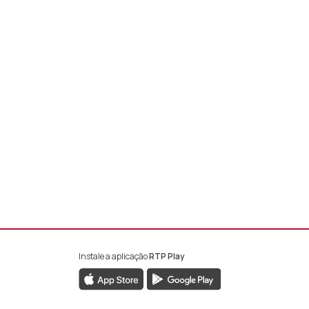
Instale a aplicação
RTP Play
book da RTP África
nstagram da RTP África
ao YouTube da RTP África