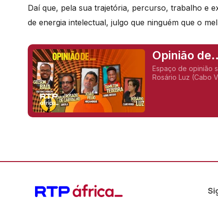
Daí que, pela sua trajetória, percurso, trabalho 
de energia intelectual, julgo que ninguém que o mel
Opinião de..
Espaço de opinião 
Rosário Luz (Cabo V
Carvalho (Angola), 
Si