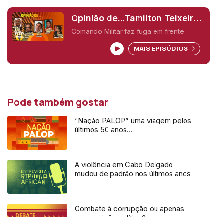
Opinião de...Tamilton Teixeira
(Guiné-Bissau),
Comando Militar faz fuga em frente
MAIS EPISÓDIOS
Pode também gostar
“Nação PALOP” uma viagem pelos
últimos 50 anos…
A violência em Cabo Delgado
mudou de padrão nos últimos anos
Combate à corrupção ou apenas