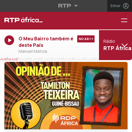
Entrar
O Meu Bairro também é
NO AR
Rádio
deste País
RTP África
Manuel Matola