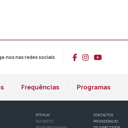
Aceder ao Face
Aceder ao I
Aceder 
ga-nos nas redes sociais
os
Frequências
Programas
RTP PLAY
CONTACTOS
EM DIRETO
PROVEDORA DO
REVER PROGRAMAS
TELESPECTADOR