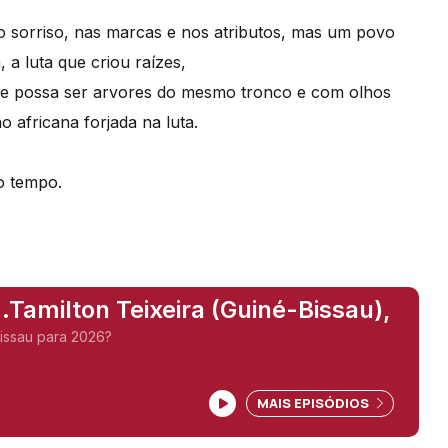
no sorriso, nas marcas e nos atributos, mas um povo
 a luta que criou raízes,
 se possa ser arvores do mesmo tronco e com olhos
 africana forjada na luta.
ao tempo.
..Tamilton Teixeira (Guiné-Bissau),
issau para 2026?
MAIS EPISÓDIOS