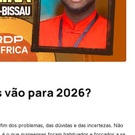
 vão para 2026?
fim dos problemas, das dúvidas e das incertezas. Não
is, é o que guineenses foram habituados e forçados a se