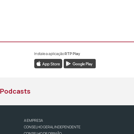
Instale a aplicação
RTP Play
book da RTP África
nstagram da RTP África
ao YouTube da RTP África
Podcasts
A EMPRESA
CONSELHO GERAL INDEPENDENTE
CONSELHO DE OPINIÃO