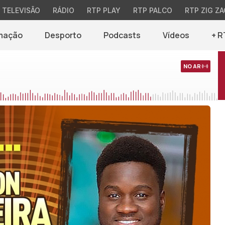
TELEVISÃO
RÁDIO
RTP PLAY
RTP PALCO
RTP ZIG ZA
mação
Desporto
Podcasts
Vídeos
+ R
NO AR