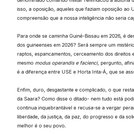
denominado comando militar reivindicou a autoria 
isso, a oposição, aqueles que faziam oposição ao 
compreensão que a nossa inteligência não seria ca
Para onde se caminha Guiné-Bissau em 2026, é dem
dos guineenses em 2026? Será sempre um mistério
raptos, espancamentos, cerceamento dos direitos e 
mesmo
modus operandis e facienci
, pergunto, afi
é a diferença entre USE e Horta Inta-Á, que 
Enfim, duro, desgastante e complicado, o que rest
da Saara? Como disse o ditado- nem tudo está podr
continua inquebrantável e recusa-se a vergar pera
liberdade, da justiça, da paz, do progresso e da so
melhor é o seu povo.