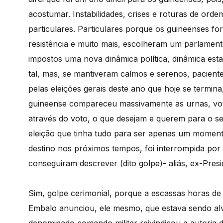
acostumar. Instabilidades, crises e roturas de orde
particulares. Particulares porque os guineenses f
resistência e muito mais, escolheram um parlamen
impostos uma nova dinâmica política, dinâmica es
tal, mas, se mantiveram calmos e serenos, pacient
pelas eleições gerais deste ano que hoje se termin
guineense compareceu massivamente as urnas, vota
através do voto, o que desejam e querem para o s
eleição que tinha tudo para ser apenas um momento
destino nos próximos tempos, foi interrompida po
conseguiram descrever (dito golpe)- aliás, ex-Pres
Sim, golpe cerimonial, porque a escassas horas d
Embalo anunciou, ele mesmo, que estava sendo alv