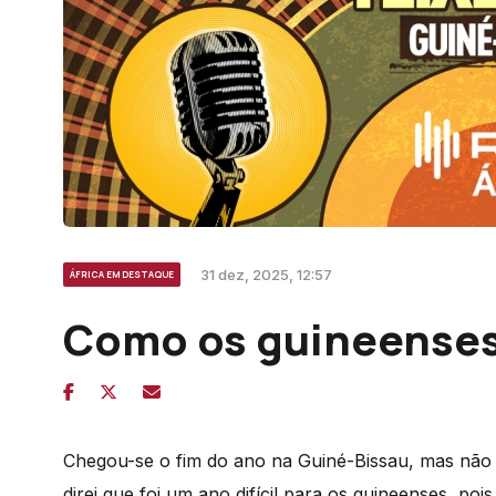
31 dez, 2025, 12:57
ÁFRICA EM DESTAQUE
Como os guineenses
Chegou-se o fim do ano na Guiné-Bissau, mas não 
direi que foi um ano difícil para os guineenses, po