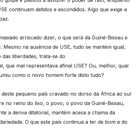
do golpe e passou a assumir o poder de fato, enquanto
USE continuam detidos e escondidos. Algo que exige a
paz.
asiado arriscado dizer, o que será da Guiné-Bissau e
. Mesmo na ausência de USE, tudo se mantém igual,
das liberdades, trata-se do
nal, que mal representava afinal USE? Ou, melhor, qual
se assumiu como o novo homem forte disto tudo?
a deste pequeno país cravado no dorso da África ao sul
e no reino do lixo, o povo, o povo da Guiné-Bissau,
nte a deriva ditatorial, mantém acesa a chama da
lidariedade. O que este país continua a ter de bom e do