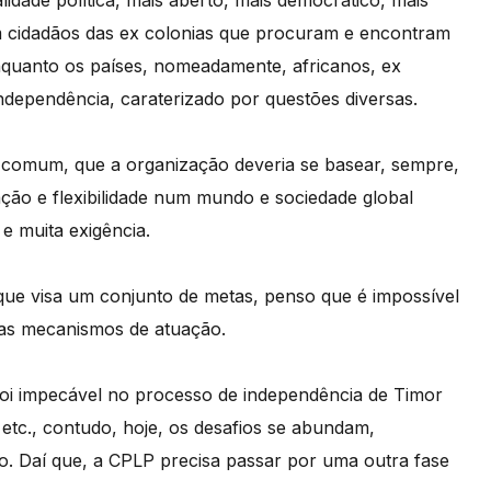
dade política, mais aberto, mais democrático, mais
 com cidadãos das ex colonias que procuram e encontram
nquanto os países, nomeadamente, africanos, ex
ndependência, caraterizado por questões diversas.
e comum, que a organização deveria se basear, sempre,
ação e flexibilidade num mundo e sociedade global
e muita exigência.
 que visa um conjunto de metas, penso que é impossível
stas mecanismos de atuação.
oi impecável no processo de independência de Timor
 etc., contudo, hoje, os desafios se abundam,
mo. Daí que, a CPLP precisa passar por uma outra fase