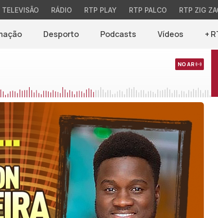
TELEVISÃO
RÁDIO
RTP PLAY
RTP PALCO
RTP ZIG ZA
mação
Desporto
Podcasts
Vídeos
+ R
NO AR