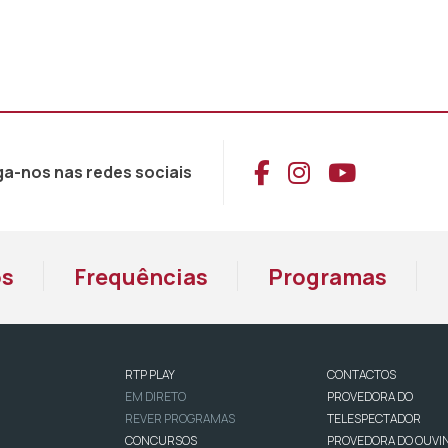
Aceder ao Face
Aceder ao I
Aceder 
ga-nos nas redes sociais
os
Frequências
Programas
RTP PLAY
CONTACTOS
EM DIRETO
PROVEDORA DO
REVER PROGRAMAS
TELESPECTADOR
CONCURSOS
PROVEDORA DO OUVI