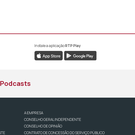
Instale a aplicação
RTP Play
book da RTP África
nstagram da RTP África
ao YouTube da RTP África
Podcasts
A EMPRESA
CONSELHO GERAL INDEPENDENTE
CONSELHO DE OPINIÃO
NTE
CONTRATO DE CONCESSÃO DO SERVIÇO PÚBLICO