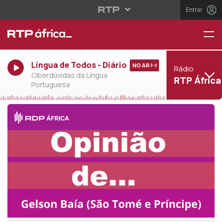
Entrar
Língua de Todos - Diário
NO AR
Rádio
Ciberdúvidas da Língua
RTP África
Portuguesa