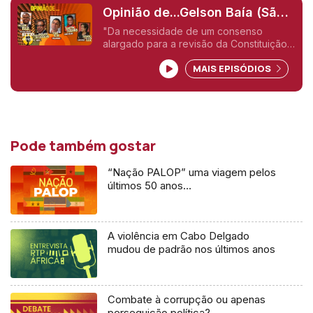
Opinião de...Gelson Baía (São
Tomé e Príncipe),
"Da necessidade de um consenso
alargado para a revisão da Constituição
de STP"
MAIS EPISÓDIOS
Pode também gostar
“Nação PALOP” uma viagem pelos
últimos 50 anos…
A violência em Cabo Delgado
mudou de padrão nos últimos anos
Combate à corrupção ou apenas
perseguição política?