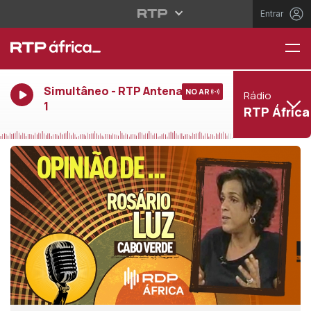
Entrar
Simultâneo - RTP Antena
NO AR
Rádio
1
RTP África