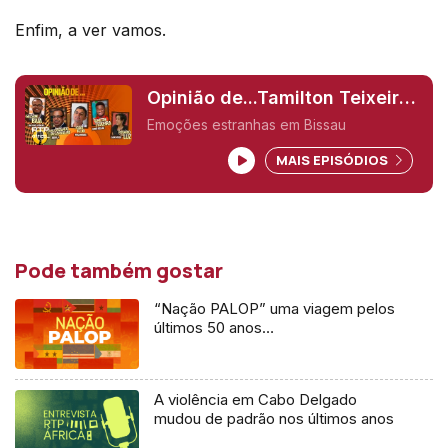
Enfim, a ver vamos.
Opinião de...Tamilton Teixeira
(Guiné-Bissau),
Emoções estranhas em Bissau
MAIS EPISÓDIOS
Pode também gostar
“Nação PALOP” uma viagem pelos
últimos 50 anos…
A violência em Cabo Delgado
mudou de padrão nos últimos anos