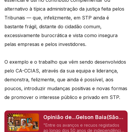
alternativo à típica administração da justiça feita pelos
Tribunais — que, infelizmente, em STP ainda é
bastante frágil, distante do cidadão comum,
excessivamente burocrática e vista como insegura
pelas empresas e pelos investidores.
O exemplo e o trabalho que vêm sendo desenvolvidos
pelo CA-CCIAS, através da sua equipa e liderança,
demonstra, felizmente, que ainda é possível, aos
poucos, introduzir mudanças positivas e novas formas
de promover o interesse público e privado em STP.
Opinião de...Gelson Baia(São
Tomé e Pricipe),
"Entre os avanços e recuos registados
ao longo dos 50 anos de independência