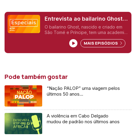
Entrevista ao bailarino Ghost,
Dance Studios
O bailarino Ghost, nascido e criado em
São Tomé e Príncipe, tem uma academia
em Bragança que descobre talentos,
MAIS EPISÓDIOS
enriquece percursos de vida e ganha
títulos. Ghost elogia a equipa e o
compromisso. Entrevista com Paula Bor
Pode também gostar
“Nação PALOP” uma viagem pelos
últimos 50 anos…
A violência em Cabo Delgado
mudou de padrão nos últimos anos