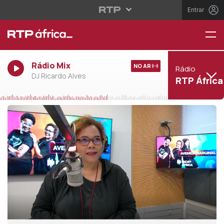
Entrar
Rádio Mix
NO AR
Rádio
DJ Ricardo Alves
RTP África