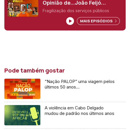
Opinião de...João Feijó
(Moçambique),
Fragilização dos serviços públicos
MAIS EPISÓDIOS
Pode também gostar
“Nação PALOP” uma viagem pelos
últimos 50 anos…
A violência em Cabo Delgado
mudou de padrão nos últimos anos