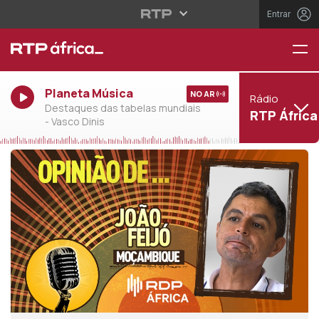
Entrar
Planeta Música
NO AR
Rádio
Destaques das tabelas mundiais
RTP África
- Vasco Dinis