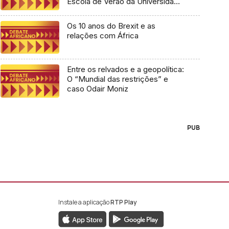
Escola de Verão da Universidade
Lusófona
Os 10 anos do Brexit e as
relações com África
Entre os relvados e a geopolítica:
O “Mundial das restrições” e
caso Odair Moniz
PUB
Instale a aplicação
RTP Play
book da RTP África
nstagram da RTP África
ao YouTube da RTP África