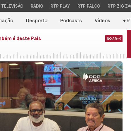
TELEVISÃO
RÁDIO
RTP PLAY
RTP PALCO
RTP ZIG ZA
mação
Desporto
Podcasts
Vídeos
+ R
mbém é deste País
NO AR