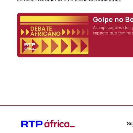
Golpe no Be
As implicações dos 
impacto que tem nas
Si