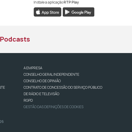
Instale a aplicação
RTP Play
book da RTP África
nstagram da RTP África
ao YouTube da RTP África
Podcasts
A EMPRESA
CONSELHO GERAL INDEPENDENTE
CONSELHO DE OPINIÃO
NTE
CONTRATO DE CONCESSÃO DO SERVIÇO PÚBLICO
DE RÁDIO E TELEVISÃO
RGPD
GESTÃO DAS DEFINIÇÕES DE COOKIES
026