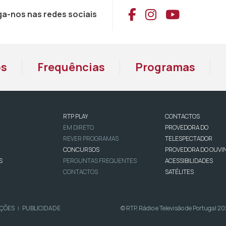
Aceder ao Face
Aceder ao I
Aceder 
ga-nos nas redes sociais
os
Frequências
Programas
RTP PLAY
CONTACTOS
EM DIRETO
PROVEDORA DO
REVER PROGRAMAS
TELESPECTADOR
CONCURSOS
PROVEDORA DO OUVI
S
PERGUNTAS FREQUENTES
ACESSIBILIDADES
CONTACTOS
SATÉLITES
IÇÕES
PUBLICIDADE
© RTP, Rádio e Televisão de Portugal 2
|