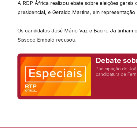
A RDP África realizou ebate sobre eleições gerais
presidencial, e Geraldo Martins, em representação
Os candidatos José Mário Vaz e Baciro Ja tinham 
Sissoco Embaló recusou.
Participação de Joã
candidatura de Fern
estiveram disponíve