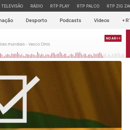
TELEVISÃO
RÁDIO
RTP PLAY
RTP PALCO
RTP ZIG ZA
mação
Desporto
Podcasts
Vídeos
+ R
NO AR
as mundiais - Vasco Dinis