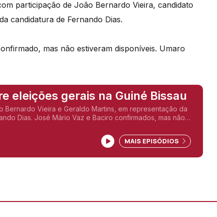
 com participação de João Bernardo Vieira, candidato
 da candidatura de Fernando Dias.
confirmado, mas não estiveram disponíveis. Umaro
Debate sobre eleições gerais na Guiné Bissau
o Bernardo Vieira e Geraldo Martins, em representação da
ando Dias. José Mário Vaz e Baciro confirmados, mas não
is. Umaro Sissoco Embaló recusou.
MAIS EPISÓDIOS