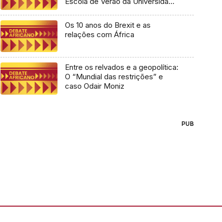
Escola de Verão da Universidade
Lusófona
Os 10 anos do Brexit e as
relações com África
Entre os relvados e a geopolítica:
O “Mundial das restrições” e
caso Odair Moniz
PUB