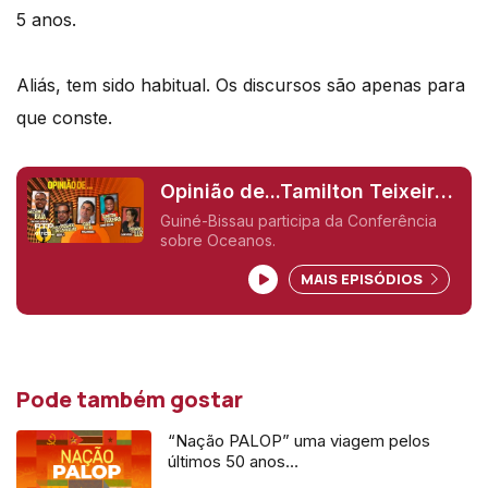
5 anos.
Aliás, tem sido habitual. Os discursos são apenas para
que conste.
Opinião de...Tamilton Teixeira
(Guiné-Bissau),
Guiné-Bissau participa da Conferência
sobre Oceanos.
MAIS EPISÓDIOS
Pode também gostar
“Nação PALOP” uma viagem pelos
últimos 50 anos…