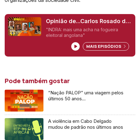
Opinião de...Carlos Rosado de
Carvalho (Angola),
"INDRA: mais uma acha na fogueira
eleitoral angolana"
MAIS EPISÓDIOS
Pode também gostar
“Nação PALOP” uma viagem pelos
últimos 50 anos…
A violência em Cabo Delgado
mudou de padrão nos últimos anos