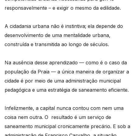
responsavelmente – e exigir o mesmo da edilidade.
A cidadania urbana não
é
instintiva; ela depende do
desenvolvimento de uma mentalidade urbana,
construída e transmitida ao longo de s
é
culos.
Na aus
ência desse aprendizado
—
como
é
o caso da
população da Praia
—
a única maneira de organizar a
cidade
é
por meio de uma administração municipal
pedag
ó
gica e uma estrat
é
gia de saneamento eficiente.
Infelizmente, a capital nunca contou com nem uma
coisa nem outra. O resultado é um serviço de
saneamento
municipal
cronicamente prec
ário. E sob a
administração de Francisco Carvalho, a situação