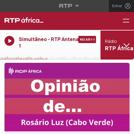
Entrar
Simultâneo - RTP Antena
NO AR
Rádio
1
RTP África