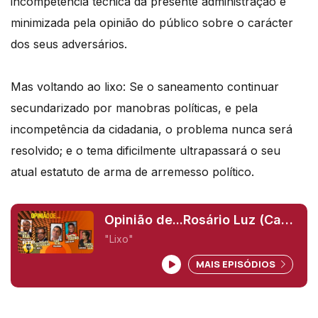
incompetência técnica da presente administração é
minimizada pela opinião do público sobre o carácter
dos seus adversários.
Mas voltando ao lixo
:
Se
o saneamento
continuar
secundarizado por manobras políticas, e pela
incompetência da cidadania,
o problema
nunca será
resolvido; e o tema dificilmente ultrapassará o seu
atual estatuto de arma de arremesso político.
Opinião de...Rosário Luz (Cabo
Verde),
"Lixo"
MAIS EPISÓDIOS