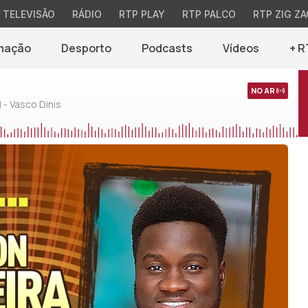
TELEVISÃO
RÁDIO
RTP PLAY
RTP PALCO
RTP ZIG ZA
mação
Desporto
Podcasts
Vídeos
+ R
NO AR
 - Vasco Dinis