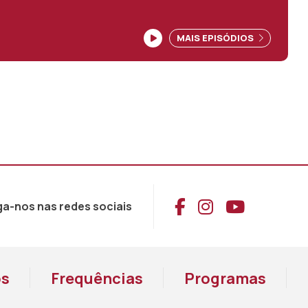
MAIS EPISÓDIOS
Aceder ao Face
Aceder ao I
Aceder 
ga-nos nas redes sociais
os
Frequências
Programas