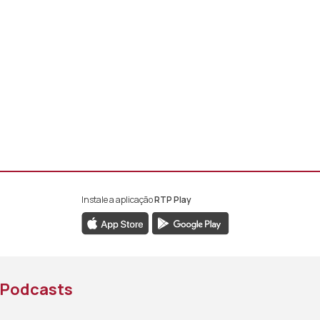
Instale a aplicação
RTP Play
book da RTP África
nstagram da RTP África
ao YouTube da RTP África
Podcasts