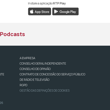
Instale a aplicação
RTP Play
book da RTP África
nstagram da RTP África
ao YouTube da RTP África
Podcasts
A EMPRESA
CONSELHO GERAL INDEPENDENTE
CONSELHO DE OPINIÃO
NTE
CONTRATO DE CONCESSÃO DO SERVIÇO PÚBLICO
DE RÁDIO E TELEVISÃO
RGPD
GESTÃO DAS DEFINIÇÕES DE COOKIES
026