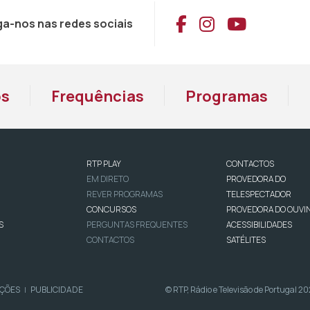
Aceder ao Face
Aceder ao I
Aceder 
ga-nos nas redes sociais
os
Frequências
Programas
RTP PLAY
CONTACTOS
EM DIRETO
PROVEDORA DO
REVER PROGRAMAS
TELESPECTADOR
CONCURSOS
PROVEDORA DO OUVI
S
PERGUNTAS FREQUENTES
ACESSIBILIDADES
CONTACTOS
SATÉLITES
IÇÕES
PUBLICIDADE
© RTP, Rádio e Televisão de Portugal 2
|