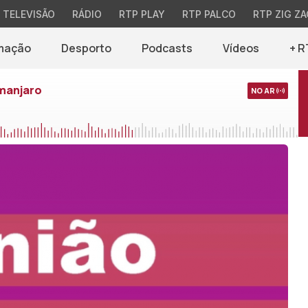
TELEVISÃO
RÁDIO
RTP PLAY
RTP PALCO
RTP ZIG ZA
mação
Desporto
Podcasts
Vídeos
+ R
imanjaro
NO AR