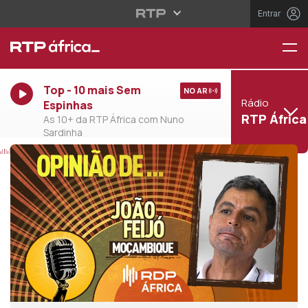
Entrar
Top - 10 mais Sem
NO AR
Rádio
Espinhas
RTP África
As 10+ da RTP África com Nuno
Sardinha