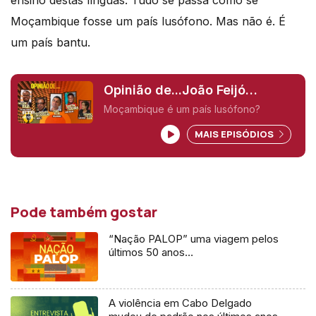
Moçambique fosse um país lusófono. Mas não é. É
um país bantu.
Opinião de...João Feijó
(Moçambique),
Moçambique é um país lusófono?
MAIS EPISÓDIOS
Pode também gostar
“Nação PALOP” uma viagem pelos
últimos 50 anos…
A violência em Cabo Delgado