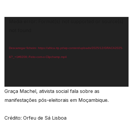
Reprodutor
Media error: Format(s) not supported or source(s)
de
not found
vídeo
Descarregar ficheiro: https://africa.rtp.pt/wp-content/uploads/2025/12/GRACA2025-
&?_=1#8208;-Feito-com-o-Clipchamp.mp4
Graça Machel, ativista social fala sobre as
manifestações pós-eleitorais em Moçambique.
Crédito: Orfeu de Sá Lisboa