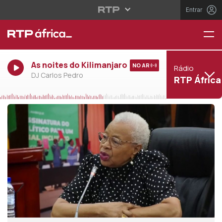
Entrar
As noites do Kilimanjaro
NO AR
Rádio
DJ Carlos Pedro
RTP África