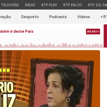
TELEVISÃO
RÁDIO
RTP PLAY
RTP PALCO
RTP ZIG ZA
mação
Desporto
Podcasts
Vídeos
+ R
mbém é deste País
NO AR