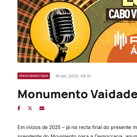
16 set, 2025, 08:31
ÁFRICA EM DESTAQUE
Monumento Vaidade
Em inícios de 2025 – já
n
a recta final
d
o presente ma
presidente do Movimento para a Democracia, anunci