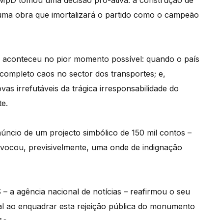
 MpD tomou uma decisão pró-ativa: a construção de
uma obra que imortalizará o partido como o campeão
 aconteceu no pior momento possível: quando o país
m completo caos no sector dos transportes; e,
as irrefutáveis da trágica irresponsabilidade do
te.
ncio de um projecto simbólico de 150 mil contos –
ovocou, previsivelmente, uma onde de indignação
 – a ag
ê
ncia nacional de not
í
cias – reafirmou o seu
 ao enquadrar esta rejeição pública do monumento