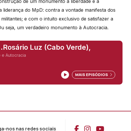
construção de um monumento á liberdade e à
a liderança do MpD: contra a vontade manifesta dos
ilitantes; e com o intuito exclusivo de satisfazer a
 Ou seja, um verdadeiro monumento à Autocracia.
..Rosário Luz (Cabo Verde),
e Autocracia
MAIS EPISÓDIOS
Aceder ao Face
Aceder ao I
Aceder 
ga-nos nas redes sociais