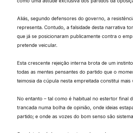
como uma atitude exclusiva dos partidos da oposi
Aliás, segundo defensores do governo, a resistênci
representa. Contudo, a falsidade desta narrativa t
que já se posicionaram publicamente contra o emp
pretende veicular.
Esta crescente rejeição interna brota de um instinto
todas as mentes pensantes do partido que o momen
teimosia da cúpula nesta empreitada constitui mai
No entanto – tal como é habitual no estertor final
trancada numa bolha de opinião, onde ideias esta
partido; e onde as vozes do bom senso são sistema