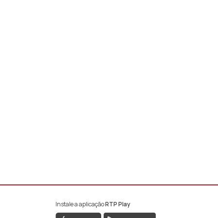
Instale a aplicação
RTP Play
book da RTP África
nstagram da RTP África
ao YouTube da RTP África