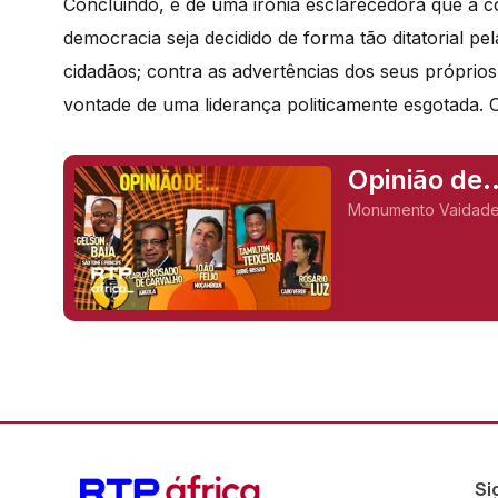
Concluindo, é de uma ironia esclarecedora que a 
democracia seja decidido de forma tã
o ditatorial
pel
cidadãos; contra as advertências dos seus próprios m
vontade de uma liderança politicamente esgotada.
Opinião de.
Monumento Vaidade 
Si