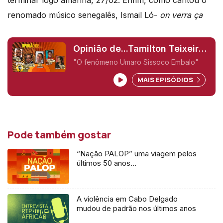
renomado músico senegalês, Ismail Ló-
on verra ça
Opinião de...Tamilton Teixeira
(Guiné-Bissau)
"O fenômeno Umaro Sissoco Embalo"
MAIS EPISÓDIOS
Pode também gostar
“Nação PALOP” uma viagem pelos
últimos 50 anos…
A violência em Cabo Delgado
mudou de padrão nos últimos anos