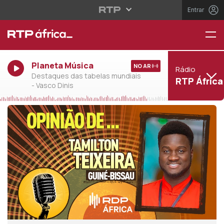
Entrar
Planeta Música
NO AR
Rádio
Destaques das tabelas mundiais
RTP África
- Vasco Dinis