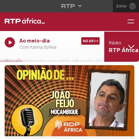
Entrar
Ao meio-dia
NO AR
Rádio
Com Karina Sofela
RTP África