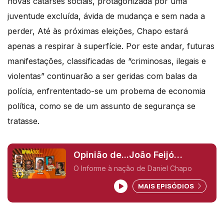
novas catarses sociais, protagonizada por uma
juventude excluída, ávida de mudança e sem nada a
perder, Até às próximas eleições, Chapo estará
apenas a respirar à superfície. Por este andar, futuras
manifestações, classificadas de “criminosas, ilegais e
violentas” continuarão a ser geridas com balas da
polícia, enfrententado-se um probema de economia
política, como se de um assunto de segurança se
tratasse.
Opinião de...João Feijó
(Moçambique),
O Informe à nação de Daniel Chapo
MAIS EPISÓDIOS