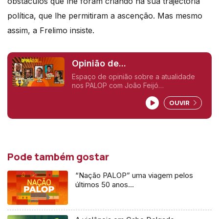
obstáculos que lhe foram criando na sua trajectória
política, que lhe permitiram a ascenção. Mas mesmo
assim, a Frelimo insiste.
Opinião de...
Espaço de opinião sobre a atualidade
nos PALOP com João Feijó
(Moçambique), Rosário Luz (Cabo
OUVIR
Verde), Tamilton Teixeira (Guiné-Bissau),
Carlos Rosado de Carvalho (Angola), e
Gelson Baía (São Tomé e Príncipe),
Pode também gostar
“Nação PALOP” uma viagem pelos
últimos 50 anos…