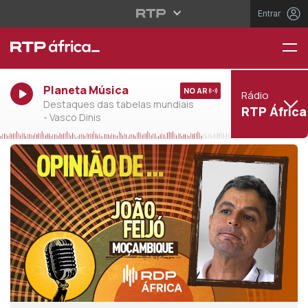
Entrar
Planeta Música
NO AR
Rádio
Destaques das tabelas mundiais
RTP África
- Vasco Dinis