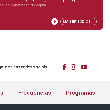
nal de penetração do capital
MAIS EPISÓDIOS
Aceder ao Face
Aceder ao I
Aceder 
ga-nos nas redes sociais
os
Frequências
Programas