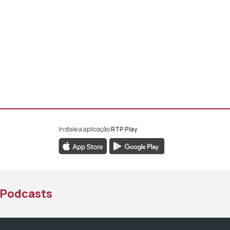
Instale a aplicação
RTP Play
book da RTP África
nstagram da RTP África
ao YouTube da RTP África
Podcasts