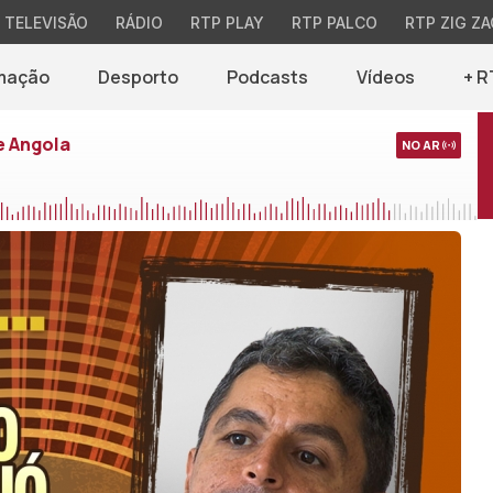
TELEVISÃO
RÁDIO
RTP PLAY
RTP PALCO
RTP ZIG ZA
mação
Desporto
Podcasts
Vídeos
+ R
e Angola
NO AR