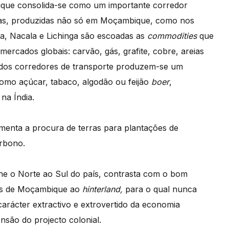
ique consolida-se como um importante corredor
rimas, produzidas não só em Moçambique, como nos
ra, Nacala e Lichinga são escoadas as
commodities
que
mercados globais: carvão, gás, grafite, cobre, areias
 dos corredores de transporte produzem-se um
omo açúcar, tabaco, algodão ou feijão
boer
,
na Índia.
menta a procura de terras para plantações de
arbono.
 une o Norte ao Sul do país, contrasta com o bom
tos de Moçambique ao
hinterland,
para o qual nunca
carácter extractivo e extrovertido da economia
são do projecto colonial.