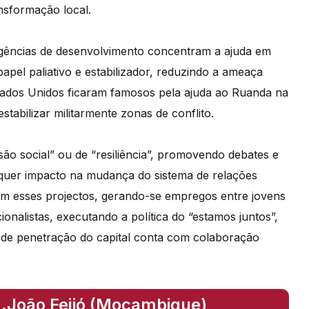
nsformação local.
gências de desenvolvimento concentram a ajuda em
apel paliativo e estabilizador, reduzindo a ameaça
stados Unidos ficaram famosos pela ajuda ao Ruanda na
tabilizar militarmente zonas de conflito.
o social” ou de “resiliência”, promovendo debates e
quer impacto na mudança do sistema de relações
tam esses projectos, gerando-se empregos entre jovens
onalistas, executando a política do “estamos juntos”,
 de penetração do capital conta com colaboração
..João Feijó (Moçambique),