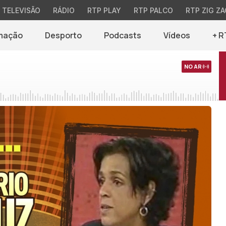
TELEVISÃO
RÁDIO
RTP PLAY
RTP PALCO
RTP ZIG ZA
mação
Desporto
Podcasts
Vídeos
+ R
NO AR