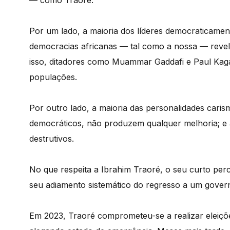
—
como Traor
é
.
Por um lado, a maioria dos líderes democraticamen
democracias africanas
—
tal como a nossa
—
reve
isso, ditadores como Muammar Gaddafi e Paul Kaga
populações.
Por outro lado, a maioria das personalidades cari
democráticos, não produzem qualquer melhoria; e
destrutivos.
No que respeita a Ibrahim Traor
é
, o seu curto per
seu adiamento sistemático do regresso a um govern
Em 2023, Traor
é
comprometeu-se a realizar eleiçõ