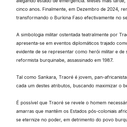
alegando estado de emergência. Meses mais tarde,
cinco anos. Finalmente, em Dezembro de 2024, rem
transformando o Burkina Faso efectivamente no 
A simbologia militar ostentada teatralmente por Tra
apresenta-se em eventos diplomáticos trajado como
evidente de se representar como her
ó
i militar e de
reformista burquinabe, assassinado em 1987.
Tal como Sankara, Traor
é é jovem, pan-africanis
cada um destes atributos, buscando maximizar o b
É
poss
í
vel que Traor
é
se revele o homem necessá
amarras que mantêm os Estados p
ó
s-coloniais af
se eternize no poder, em detrimento do povo burq