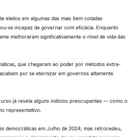
te eleitos em algumas das mais bem cotadas
lou-se incapaz de governar com eficácia. Enquanto
me melhoraram significativamente o nível de vida das
smáticas, que chegaram ao poder por m
é
todos extra-
 acabam por se eternizar em governos altamente
curso já revela alguns indícios preocupantes
—
como o
o representativo.
es democr
áticas em Julho de 2024; mas retrocedeu,