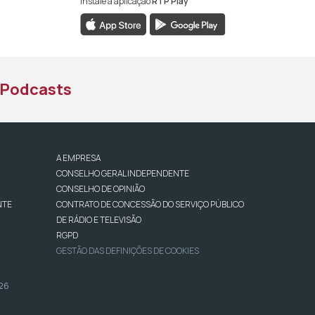
Instale a aplicação
RTP Play
book da RTP África
nstagram da RTP África
ao YouTube da RTP África
Podcasts
A EMPRESA
CONSELHO GERAL INDEPENDENTE
CONSELHO DE OPINIÃO
NTE
CONTRATO DE CONCESSÃO DO SERVIÇO PÚBLICO
DE RÁDIO E TELEVISÃO
RGPD
GESTÃO DAS DEFINIÇÕES DE COOKIES
026