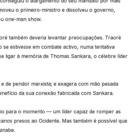
 conseguiu o alargamento do seu mandato por mais
oveu o primeiro-ministro e dissolveu o governo,
seu one-man show.
or
é
tamb
é
m deveria levantar preocupações. Traor
é
 se estivesse em combate activo, numa tentativa
 se ligar à
mem
ó
ria de Thomas Sankara, o c
é
lebre l
íder
ta e de pendor marxista; e exagera com mão pesada
enefício da sua conexão fabricada com Sankara.
rio para o momento
—
um líder capaz de romper as
ricanos presos ao Ocidente. Mas tamb
é
m
é
poss
ível que
uinabe.