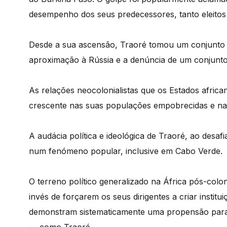
desempenho dos seus predecessores, tanto eleitos 
Desde a sua ascensã
o, Traor
é
tomou um conjunto 
aproximação à Rússia e a denúncia de um conjunto
As relações neocolonialistas que os Estados afri
crescente nas suas populações empobrecidas e nas
A audácia polí
tica e ideol
ó
gica de Traor
é
, ao desaf
num fen
ó
meno popular, inclusive em Cabo Verde.
O terreno político generalizado na África p
ó
s-colon
inv
és de for
çarem os seus dirigentes a criar institui
demonstram sistematicamente uma propensão para s