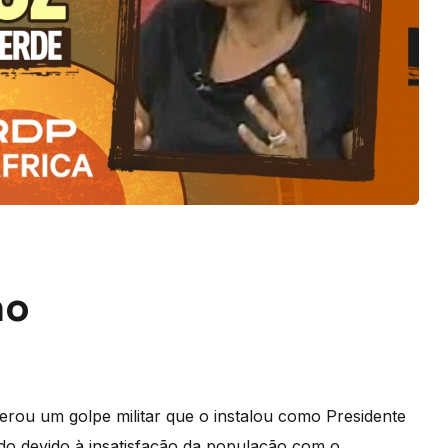
no
derou um golpe militar que o instalou como Presidente
do devido à
insatisfa
ção da população com o