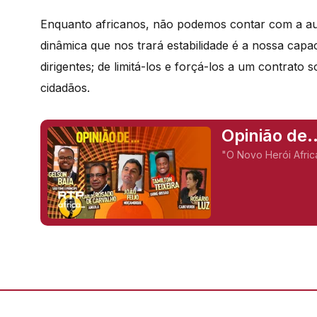
Enquanto africanos, não podemos contar com a au
dinâ
mica que nos trar
á estabilidade
é
a nossa capac
dirigentes; de limitá-los e forçá-los a um contrato
cidadãos.
Opinião de.
"O Novo Herói Afri