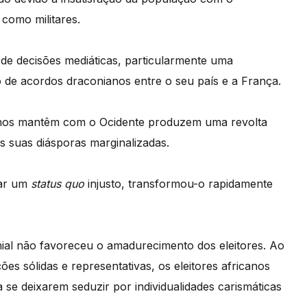
como militares.
de decisões
medi
áticas, particularmente uma
 de acordos draconianos entre o seu país e a Franç
a.
canos mantêm com o Ocidente produzem uma revolta
 suas diásporas marginalizadas.
iar um
status quo
injusto, transformou-o rapidamente
ial n
ão favoreceu o amadurecimento dos eleitores. Ao
çõ
es s
ó
lidas e representativas, os eleitores africanos
e deixarem seduzir por individualidades carismáticas