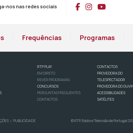
Aceder ao Face
Aceder ao I
Aceder 
ga-nos nas redes sociais
os
Frequências
Programas
RTP PLAY
CONTACTOS
EM DIRETO
PROVEDORA DO
REVER PROGRAMAS
TELESPECTADOR
CONCURSOS
PROVEDORA DO OUVI
S
PERGUNTAS FREQUENTES
ACESSIBILIDADES
CONTACTOS
SATÉLITES
IÇÕES
PUBLICIDADE
© RTP, Rádio e Televisão de Portugal 2
|