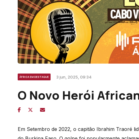
3 jun, 2025, 09:34
ÁFRICA EM DESTAQUE
O Novo Herói Africa
Em Setembro de 2022, o capitã
o Ibrahim Traor
é
li
do Burkina Faso. O golpe foi popularmente aclama