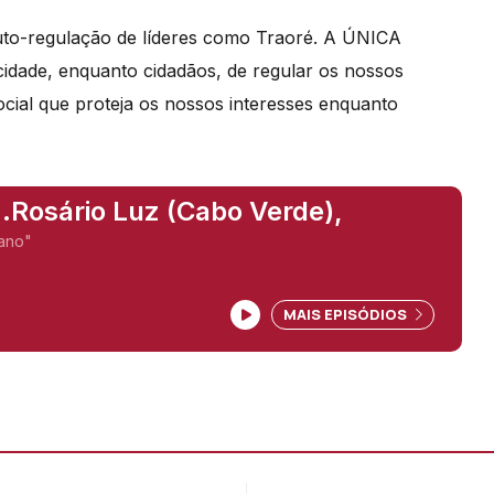
to-regulaçã
o de l
íderes como Traor
é
. A ÚNICA
idade, enquanto cidadãos, de regular os nossos
 social que proteja os nossos interesses enquanto
..Rosário Luz (Cabo Verde),
cano"
MAIS EPISÓDIOS