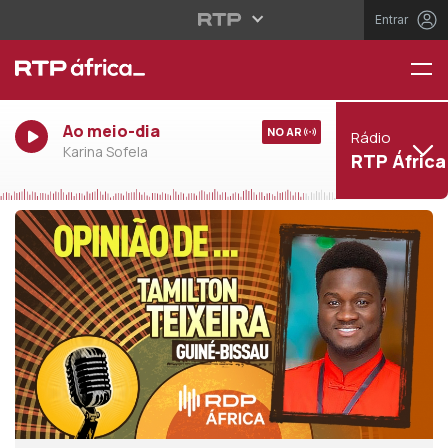
Entrar
Ao meio-dia
NO AR
Rádio
Karina Sofela
RTP África