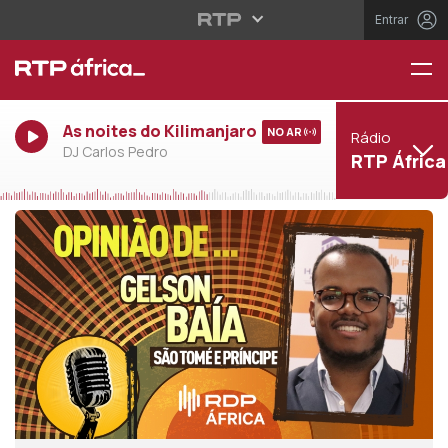
Entrar
As noites do Kilimanjaro
NO AR
Rádio
DJ Carlos Pedro
RTP África