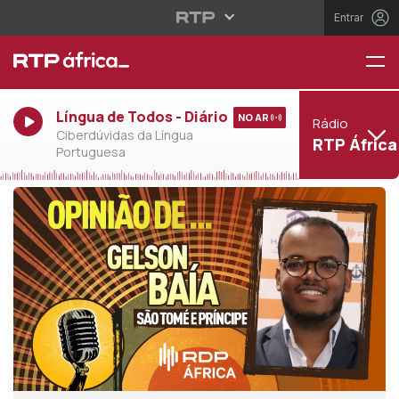
Entrar
Língua de Todos - Diário
NO AR
Rádio
Ciberdúvidas da Língua
RTP África
Portuguesa