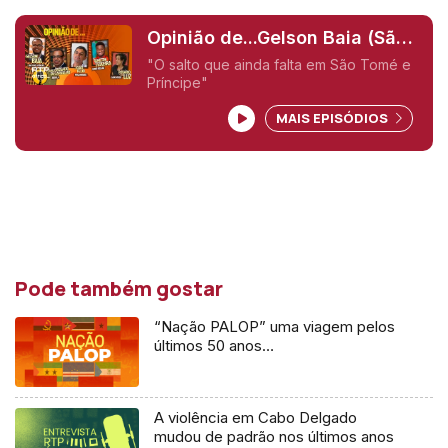
Opinião de...Gelson Baia (São
Tomé e Principe),
"O salto que ainda falta em São Tomé e
Príncipe"
MAIS EPISÓDIOS
Pode também gostar
“Nação PALOP” uma viagem pelos
últimos 50 anos…
A violência em Cabo Delgado
mudou de padrão nos últimos anos