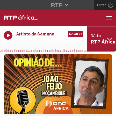
Entrar
Artista da Semana
NO AR
Rádio
RTP África