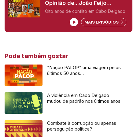
Opinião de...João Feijó
(Moçambique),
Oito anos de conflito em Cabo Delgado
MAIS EPISÓDIOS
Pode também gostar
“Nação PALOP” uma viagem pelos
últimos 50 anos…
A violência em Cabo Delgado
mudou de padrão nos últimos anos
Combate à corrupção ou apenas
perseguição política?