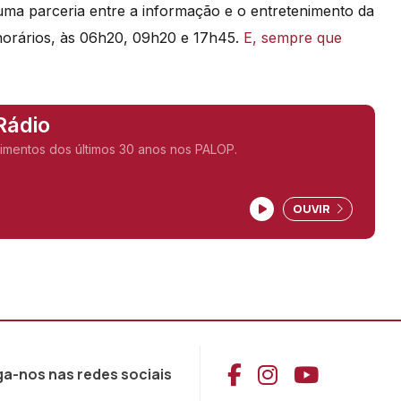
a parceria entre a informação e o entretenimento da
 horários, às 06h20, 09h20 e 17h45.
E, sempre que
Rádio
imentos dos últimos 30 anos nos PALOP.
OUVIR
Aceder ao Face
Aceder ao I
Aceder 
ga-nos nas redes sociais