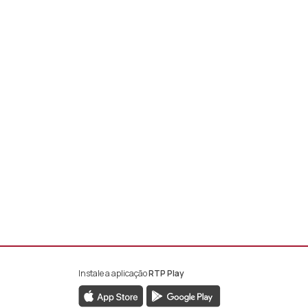
Instale a aplicação
RTP Play
book da RTP África
nstagram da RTP África
ao YouTube da RTP África