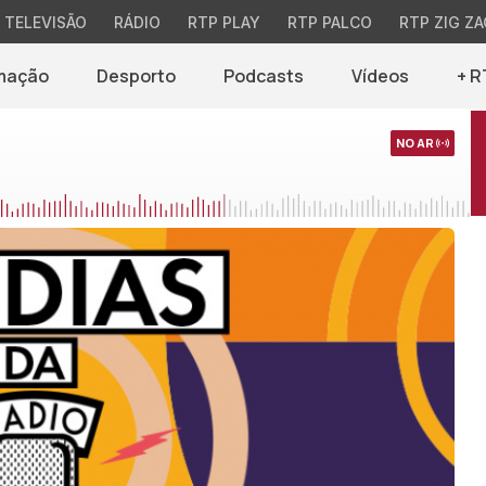
TELEVISÃO
RÁDIO
RTP PLAY
RTP PALCO
RTP ZIG ZA
mação
Desporto
Podcasts
Vídeos
+ R
NO AR