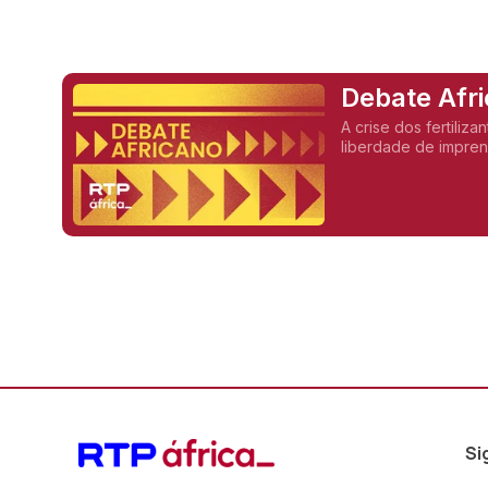
Debate Afr
A crise dos fertiliz
liberdade de imprens
Si