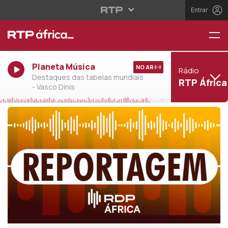
Entrar
Planeta Música
NO AR
Rádio
Destaques das tabelas mundiais
RTP África
- Vasco Dinis